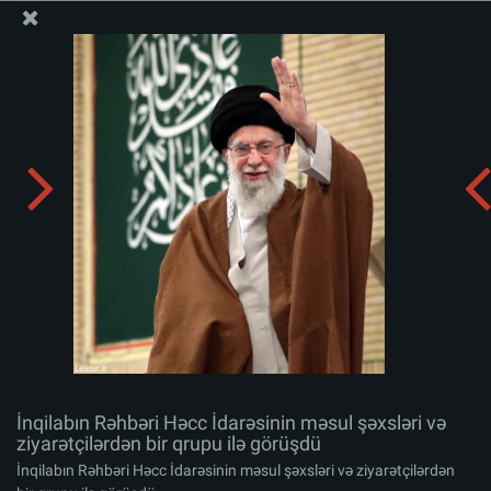
Ali Məqamlı Rəhbərin informasiya bloku
İnqilabın Rəhbəri Həcc İdarəsinin məsul şəxsləri və
ziyarətçilərdən bir qrupu ilə görüşdü
Albomu yüklə:
zip
İnqilabın Rəhbəri Həcc İdarəsinin məsul şəxsləri və
ziyarətçilərdən bir qrupu ilə görüşdü
İnqilabın Rəhbəri Həcc İdarəsinin məsul şəxsləri və ziyarətçilərdən