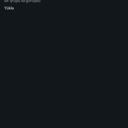
bir qrupu ilə görüşdü
Yüklə