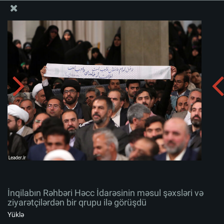
Ali Məqamlı Rəhbərin informasiya bloku
İnqilabın Rəhbəri Həcc İdarəsinin məsul şəxsləri və
ziyarətçilərdən bir qrupu ilə görüşdü
Albomu yüklə:
zip
İnqilabın Rəhbəri Həcc İdarəsinin məsul şəxsləri və
ziyarətçilərdən bir qrupu ilə görüşdü
Yüklə