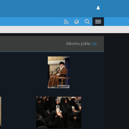
Albomu yüklə:
zip