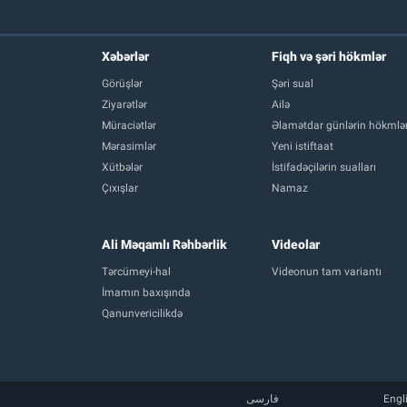
Xəbərlər
Fiqh və şəri hökmlər
Görüşlər
Şəri sual
Ziyarətlər
Ailə
Müraciətlər
Əlamətdar günlərin hökmlər
Mərasimlər
Yeni istiftaat
Xütbələr
İstifadəçilərin sualları
Çıxışlar
Namaz
Ali Məqamlı Rəhbərlik
Videolar
Tərcümeyi-hal
Videonun tam variantı
İmamın baxışında
Qanunvericilikdə
فارسی
Engl