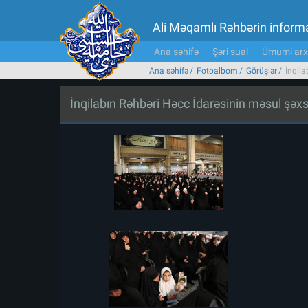
Ali Məqamlı Rəhbərin inform
Ana səhifə
Şəri sual
Ümumi arx
Ana səhifə
Fotoalbom
Görüşlər
İnqila
İnqilabın Rəhbəri Həcc İdarəsinin məsul şəxsl