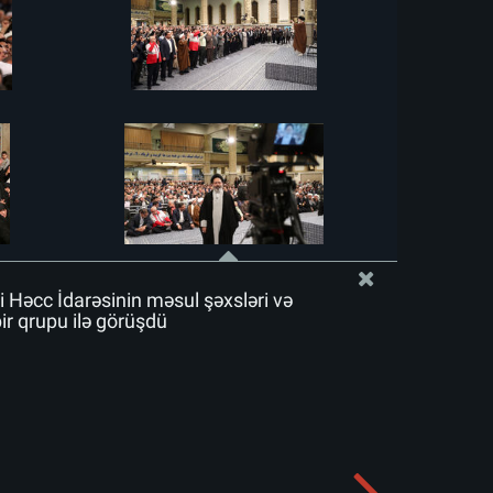
i Həcc İdarəsinin məsul şəxsləri və
bir qrupu ilə görüşdü