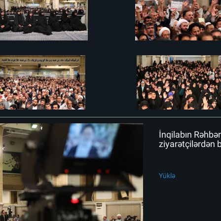
İnqilabın Rəhbər
ziyarətçilərdən 
Yüklə