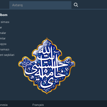
albom
 siması
ər
ələr
mlər
şçısı
namazı
nt seçkiləri
onesia
Français