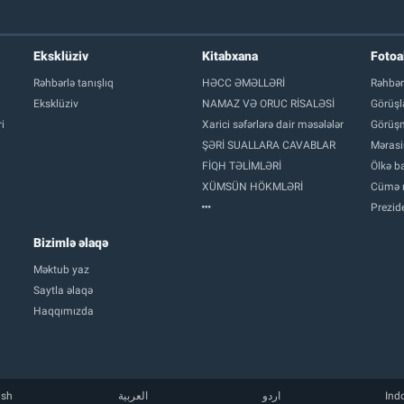
Eksklüziv
Kitabxana
Foto
Rəhbərlə tanışlıq
HƏCC ƏMƏLLƏRİ
Rəhbər
Eksklüziv
NAMAZ VƏ ORUC RİSALƏSİ
Görüşl
i
Xarici səfərlərə dair məsələlər
Görüşm
ŞƏRİ SUALLARA CAVABLAR
Mərasi
FİQH TƏLİMLƏRİ
Ölkə ba
XÜMSÜN HÖKMLƏRİ
Cümə 
Prezide
Bizimlə əlaqə
Məktub yaz
Saytla əlaqə
Haqqımızda
ish
العربية
اردو
Ind