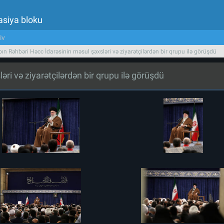
asiya bloku
iv
bın Rəhbəri Həcc İdarəsinin məsul şəxsləri və ziyarətçilərdən bir qrupu ilə görüşdü
əri və ziyarətçilərdən bir qrupu ilə görüşdü