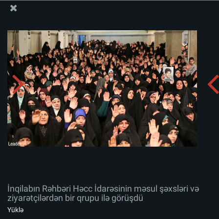
Ali Məqamlı Rəhbərin informasiya bloku
İnqilabın Rəhbəri Həcc İdarəsinin məsul şəxsləri və
ziyarətçilərdən bir qrupu ilə görüşdü
Albomu yüklə:
zip
İnqilabın Rəhbəri Həcc İdarəsinin məsul şəxsləri və
ziyarətçilərdən bir qrupu ilə görüşdü
Yüklə