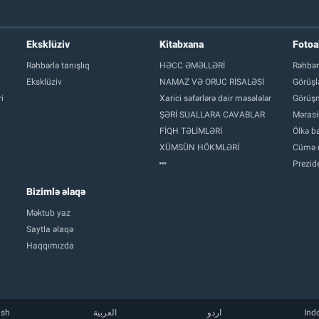
Eksklüziv
Kitabxana
Foto
Rəhbərlə tanışlıq
HƏCC ƏMƏLLƏRİ
Rəhbər
Eksklüziv
NAMAZ VƏ ORUC RİSALƏSİ
Görüşl
i
Xarici səfərlərə dair məsələlər
Görüşm
ŞƏRİ SUALLARA CAVABLAR
Mərasi
FİQH TƏLİMLƏRİ
Ölkə ba
XÜMSÜN HÖKMLƏRİ
Cümə 
Prezide
Bizimlə əlaqə
Məktub yaz
Saytla əlaqə
Haqqımızda
ish
العربية
اردو
Ind