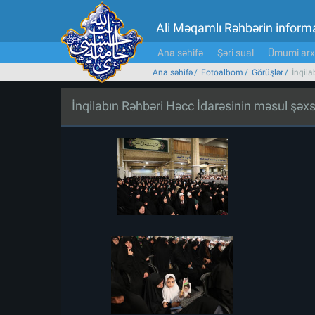
Ali Məqamlı Rəhbərin inform
Ana səhifə
Şəri sual
Ümumi arx
Ana səhifə
Fotoalbom
Görüşlər
İnqila
İnqilabın Rəhbəri Həcc İdarəsinin məsul şəxsl