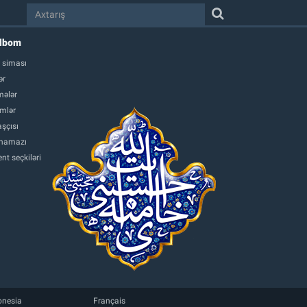
albom
 siması
ər
ələr
mlər
şçısı
namazı
nt seçkiləri
onesia
Français