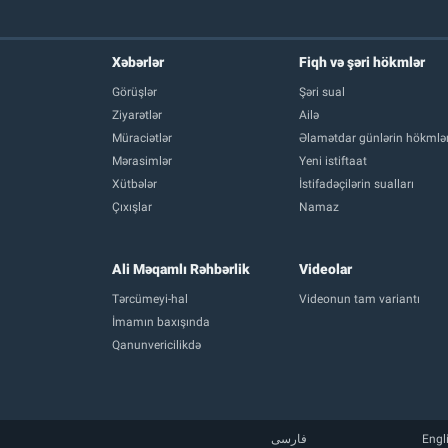
Xəbərlər
Fiqh və şəri hökmlər
Görüşlər
Şəri sual
Ziyarətlər
Ailə
Müraciətlər
Əlamətdar günlərin hökmlər
Mərasimlər
Yeni istiftaat
Xütbələr
İstifadəçilərin sualları
Çıxışlar
Namaz
Ali Məqamlı Rəhbərlik
Videolar
Tərcümeyi-hal
Videonun tam variantı
İmamın baxışında
Qanunvericilikdə
فارسی
Engl