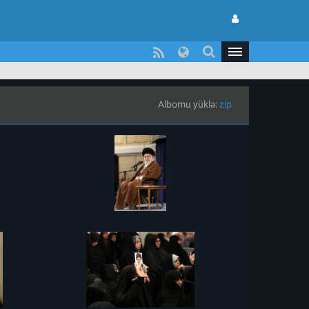
Albomu yüklə:
zip