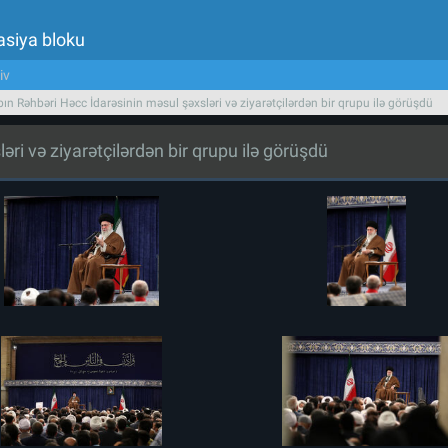
asiya bloku
iv
bın Rəhbəri Həcc İdarəsinin məsul şəxsləri və ziyarətçilərdən bir qrupu ilə görüşdü
əri və ziyarətçilərdən bir qrupu ilə görüşdü