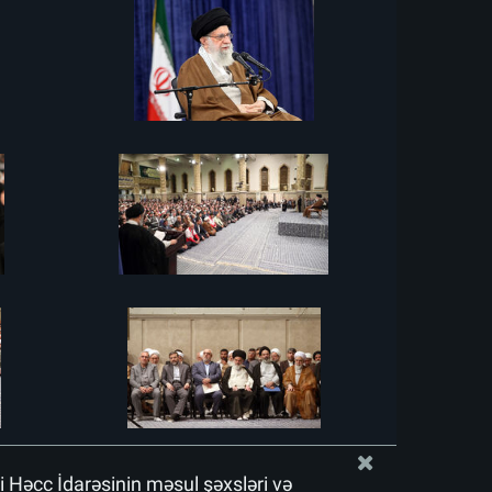
i Həcc İdarəsinin məsul şəxsləri və