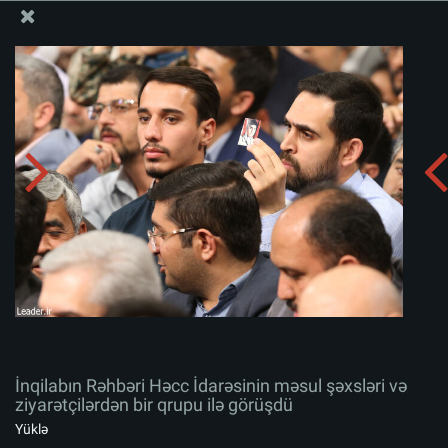
Ali Məqamlı Rəhbərin informasiya bloku
İnqilabın Rəhbəri Həcc İdarəsinin məsul şəxsləri və
ziyarətçilərdən bir qrupu ilə görüşdü
Albomu yüklə:
zip
İnqilabın Rəhbəri Həcc İdarəsinin məsul şəxsləri və
ziyarətçilərdən bir qrupu ilə görüşdü
Yüklə