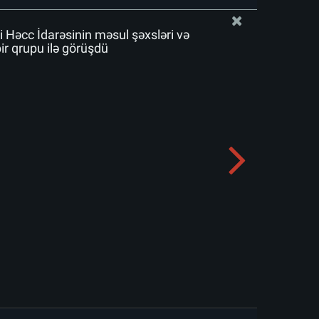
i Həcc İdarəsinin məsul şəxsləri və
bir qrupu ilə görüşdü