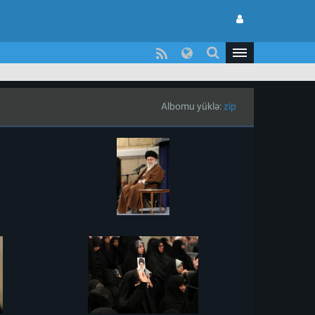
Albomu yüklə:
zip