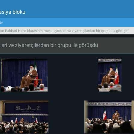
asiya bloku
iv
bın Rəhbəri Həcc İdarəsinin məsul şəxsləri və ziyarətçilərdən bir qrupu ilə görüşdü
əri və ziyarətçilərdən bir qrupu ilə görüşdü