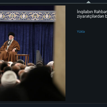
İnqilabın Rəhbər
ziyarətçilərdən 
Yüklə