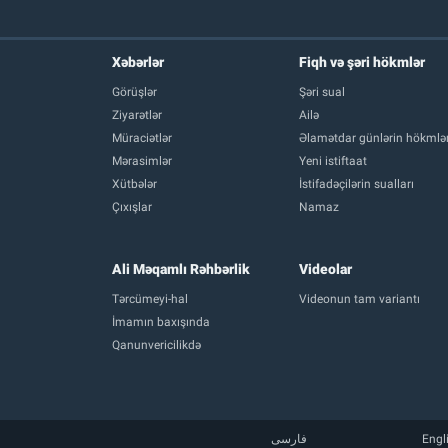
Xəbərlər
Fiqh və şəri hökmlər
Görüşlər
Şəri sual
Ziyarətlər
Ailə
Müraciətlər
Əlamətdar günlərin hökmlər
Mərasimlər
Yeni istiftaat
Xütbələr
İstifadəçilərin sualları
Çıxışlar
Namaz
Ali Məqamlı Rəhbərlik
Videolar
Tərcümeyi-hal
Videonun tam variantı
İmamın baxışında
Qanunvericilikdə
فارسی
Engl