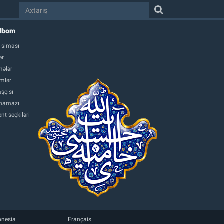
albom
 siması
ər
ələr
mlər
şçısı
namazı
nt seçkiləri
onesia
Français