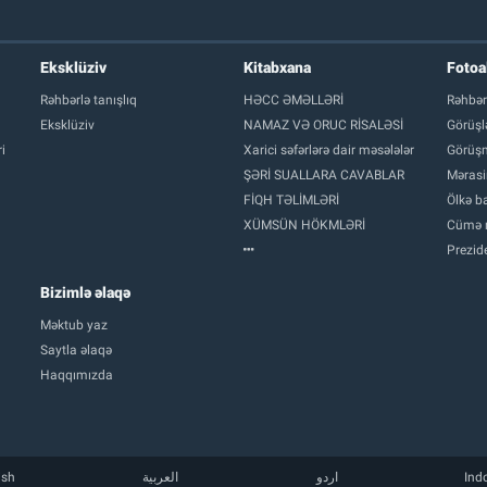
Eksklüziv
Kitabxana
Foto
Rəhbərlə tanışlıq
HƏCC ƏMƏLLƏRİ
Rəhbər
Eksklüziv
NAMAZ VƏ ORUC RİSALƏSİ
Görüşl
i
Xarici səfərlərə dair məsələlər
Görüşm
ŞƏRİ SUALLARA CAVABLAR
Mərasi
FİQH TƏLİMLƏRİ
Ölkə ba
XÜMSÜN HÖKMLƏRİ
Cümə 
Prezide
Bizimlə əlaqə
Məktub yaz
Saytla əlaqə
Haqqımızda
ish
العربية
اردو
Ind