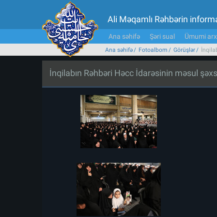
Ali Məqamlı Rəhbərin inform
Ana səhifə
Şəri sual
Ümumi arx
Ana səhifə
Fotoalbom
Görüşlər
İnqila
İnqilabın Rəhbəri Həcc İdarəsinin məsul şəxsl