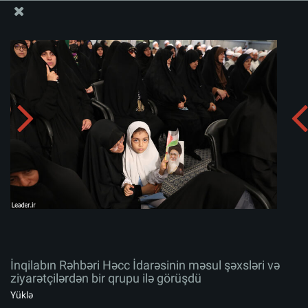
Ali Məqamlı Rəhbərin informasiya bloku
İnqilabın Rəhbəri Həcc İdarəsinin məsul şəxsləri və
ziyarətçilərdən bir qrupu ilə görüşdü
Albomu yüklə:
zip
İnqilabın Rəhbəri Həcc İdarəsinin məsul şəxsləri və
ziyarətçilərdən bir qrupu ilə görüşdü
Yüklə