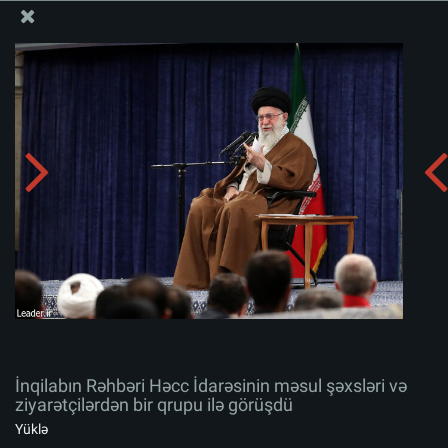
Ali Məqamlı Rəhbərin informasiya bloku
İnqilabın Rəhbəri Həcc İdarəsinin məsul şəxsləri və
ziyarətçilərdən bir qrupu ilə görüşdü
Albomu yüklə:
zip
İnqilabın Rəhbəri Həcc İdarəsinin məsul şəxsləri və
ziyarətçilərdən bir qrupu ilə görüşdü
Yüklə