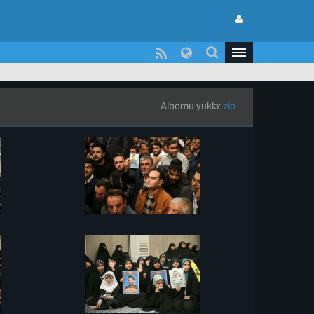
Albomu yüklə:
zip