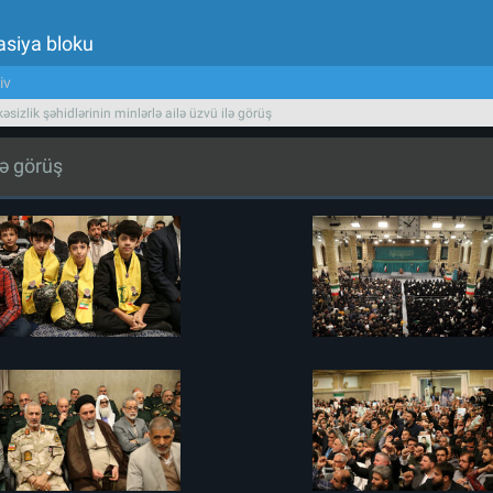
asiya bloku
iv
əsizlik şəhidlərinin minlərlə ailə üzvü ilə görüş
lə görüş