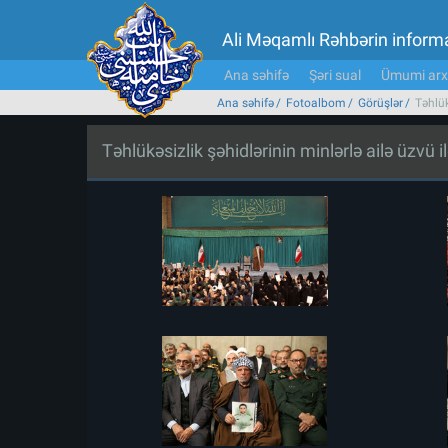
Ali Məqamlı Rəhbərin inform
Ana səhifə
Şəri sual
Ümumi arx
Ana səhifə
Fotoalbom
Görüşlər
Təhlük
Təhlükəsizlik şəhidlərinin minlərlə ailə üzvü i