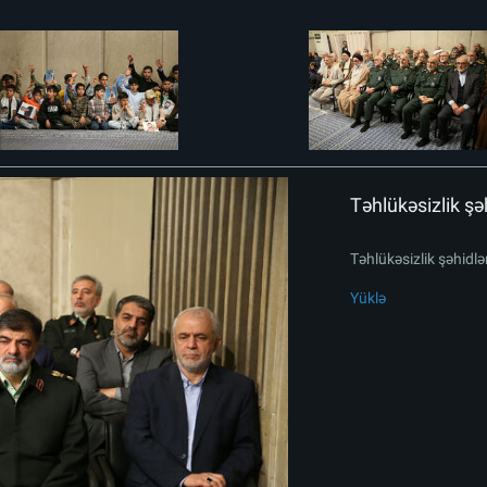
Təhlükəsizlik şəh
Təhlükəsizlik şəhidlər
Yüklə