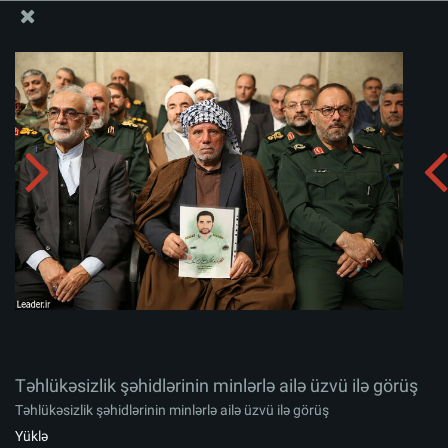
Ali Məqamlı Rəhbərin informasiya bloku
Təhlükəsizlik şəhidlərinin minlərlə ailə üzvü ilə görüş
Albomu yüklə:
zip
Təhlükəsizlik şəhidlərinin minlərlə ailə üzvü ilə görüş
Təhlükəsizlik şəhidlərinin minlərlə ailə üzvü ilə görüş
Yüklə