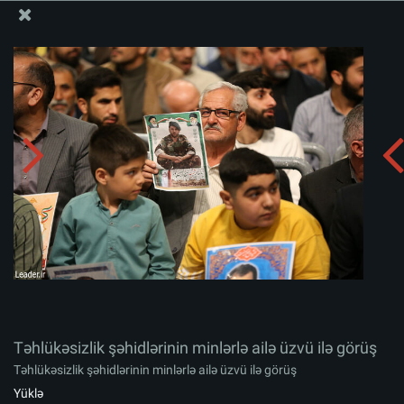
Ali Məqamlı Rəhbərin informasiya bloku
Təhlükəsizlik şəhidlərinin minlərlə ailə üzvü ilə görüş
Albomu yüklə:
zip
Təhlükəsizlik şəhidlərinin minlərlə ailə üzvü ilə görüş
Təhlükəsizlik şəhidlərinin minlərlə ailə üzvü ilə görüş
Yüklə