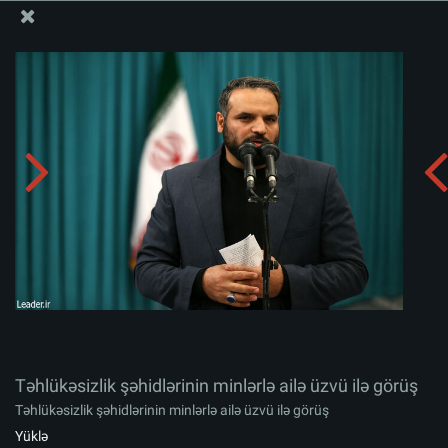
Ali Məqamlı Rəhbərin informasiya bloku
Təhlükəsizlik şəhidlərinin minlərlə ailə üzvü ilə görüş
Albomu yüklə:
zip
Təhlükəsizlik şəhidlərinin minlərlə ailə üzvü ilə görüş
Təhlükəsizlik şəhidlərinin minlərlə ailə üzvü ilə görüş
Yüklə