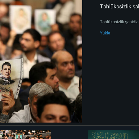
Təhlükəsizlik şəh
Təhlükəsizlik şəhidlər
Yüklə