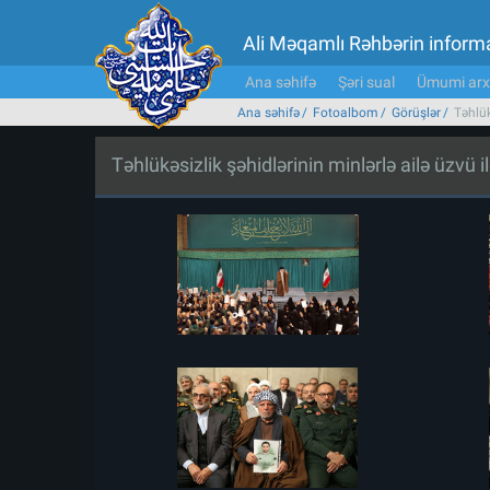
Ali Məqamlı Rəhbərin inform
Ana səhifə
Şəri sual
Ümumi arx
Ana səhifə
Fotoalbom
Görüşlər
Təhlük
Təhlükəsizlik şəhidlərinin minlərlə ailə üzvü i