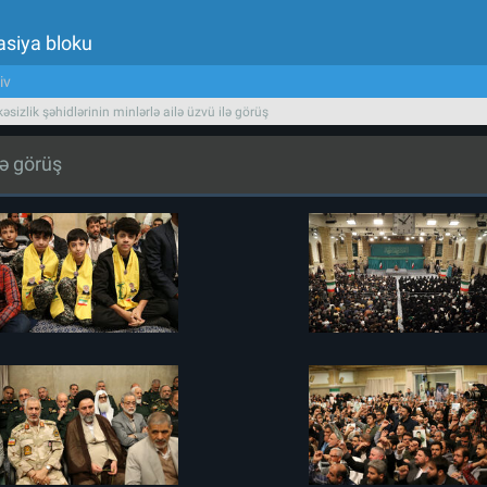
asiya bloku
iv
əsizlik şəhidlərinin minlərlə ailə üzvü ilə görüş
lə görüş