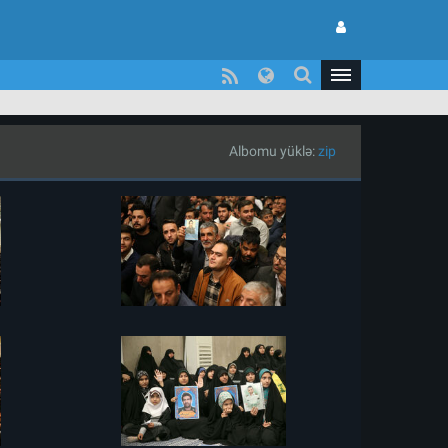
Albomu yüklə:
zip