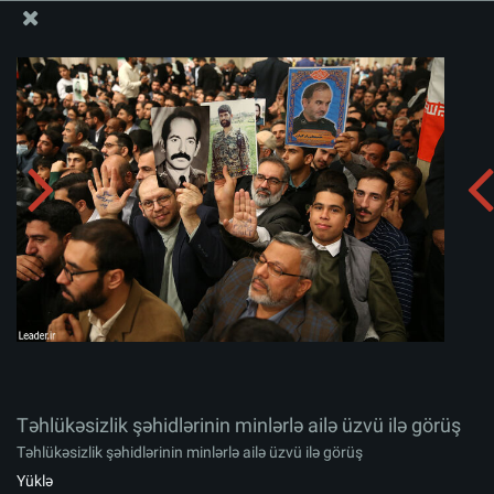
Ali Məqamlı Rəhbərin informasiya bloku
Təhlükəsizlik şəhidlərinin minlərlə ailə üzvü ilə görüş
Albomu yüklə:
zip
Təhlükəsizlik şəhidlərinin minlərlə ailə üzvü ilə görüş
Təhlükəsizlik şəhidlərinin minlərlə ailə üzvü ilə görüş
Yüklə