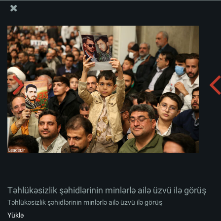
Ali Məqamlı Rəhbərin informasiya bloku
Təhlükəsizlik şəhidlərinin minlərlə ailə üzvü ilə görüş
Albomu yüklə:
zip
Təhlükəsizlik şəhidlərinin minlərlə ailə üzvü ilə görüş
Təhlükəsizlik şəhidlərinin minlərlə ailə üzvü ilə görüş
Yüklə