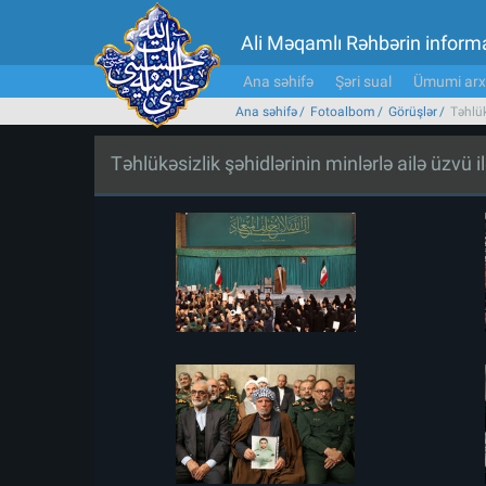
Ali Məqamlı Rəhbərin inform
Ana səhifə
Şəri sual
Ümumi arx
Ana səhifə
Fotoalbom
Görüşlər
Təhlük
Təhlükəsizlik şəhidlərinin minlərlə ailə üzvü i