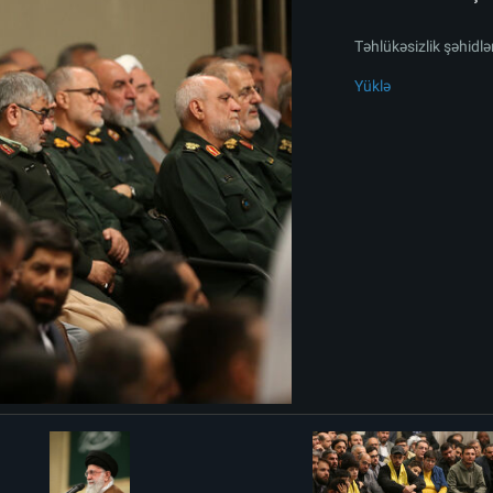
Təhlükəsizlik şəhidlər
Yüklə