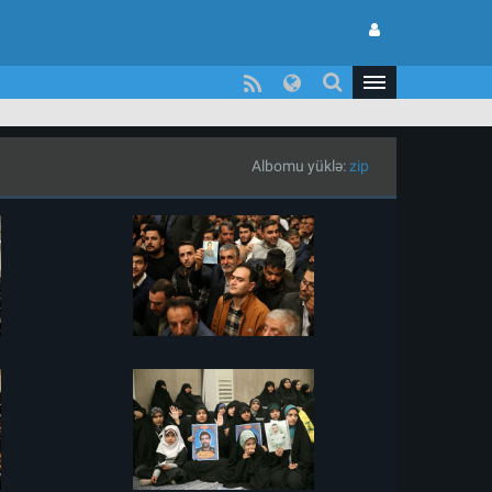
Albomu yüklə:
zip