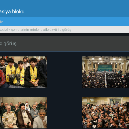
asiya bloku
iv
əsizlik şəhidlərinin minlərlə ailə üzvü ilə görüş
lə görüş