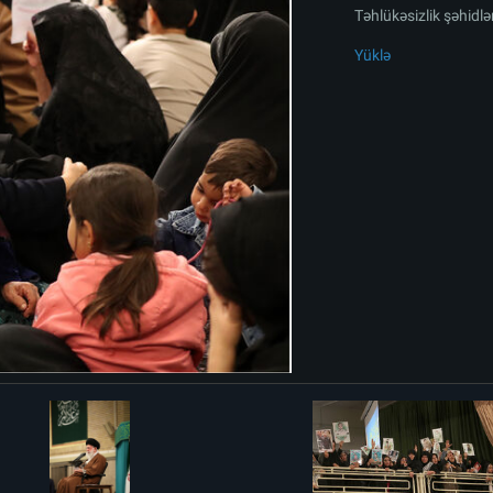
Təhlükəsizlik şəhidlər
Yüklə