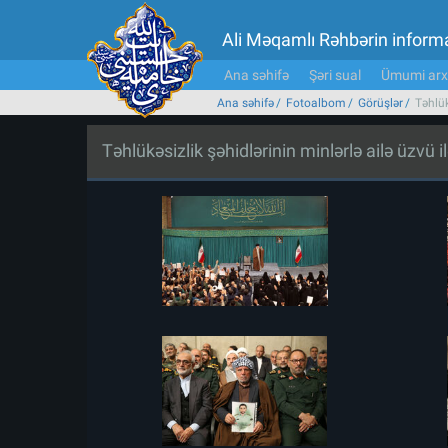
Ali Məqamlı Rəhbərin inform
Ana səhifə
Şəri sual
Ümumi arx
Ana səhifə
Fotoalbom
Görüşlər
Təhlük
Təhlükəsizlik şəhidlərinin minlərlə ailə üzvü i