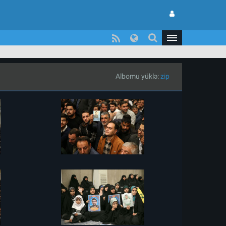
Albomu yüklə:
zip