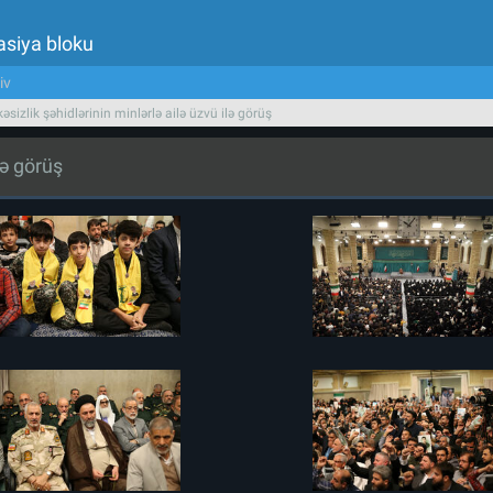
asiya bloku
iv
əsizlik şəhidlərinin minlərlə ailə üzvü ilə görüş
lə görüş