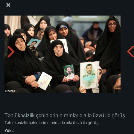
Ali Məqamlı Rəhbərin informasiya bloku
Təhlükəsizlik şəhidlərinin minlərlə ailə üzvü ilə görüş
Albomu yüklə:
zip
Təhlükəsizlik şəhidlərinin minlərlə ailə üzvü ilə görüş
Təhlükəsizlik şəhidlərinin minlərlə ailə üzvü ilə görüş
Yüklə