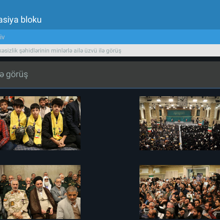
asiya bloku
iv
əsizlik şəhidlərinin minlərlə ailə üzvü ilə görüş
lə görüş