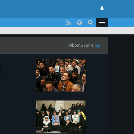
Albomu yüklə:
zip