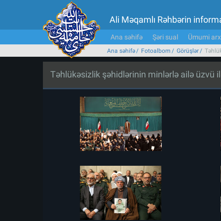
Ali Məqamlı Rəhbərin inform
Ana səhifə
Şəri sual
Ümumi arx
Ana səhifə
Fotoalbom
Görüşlər
Təhlük
Təhlükəsizlik şəhidlərinin minlərlə ailə üzvü i