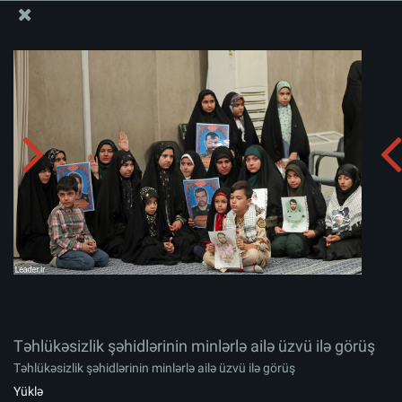
Ali Məqamlı Rəhbərin informasiya bloku
Təhlükəsizlik şəhidlərinin minlərlə ailə üzvü ilə görüş
Albomu yüklə:
zip
Təhlükəsizlik şəhidlərinin minlərlə ailə üzvü ilə görüş
Təhlükəsizlik şəhidlərinin minlərlə ailə üzvü ilə görüş
Yüklə