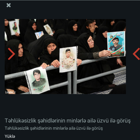
Ali Məqamlı Rəhbərin informasiya bloku
Təhlükəsizlik şəhidlərinin minlərlə ailə üzvü ilə görüş
Albomu yüklə:
zip
Təhlükəsizlik şəhidlərinin minlərlə ailə üzvü ilə görüş
Təhlükəsizlik şəhidlərinin minlərlə ailə üzvü ilə görüş
Yüklə