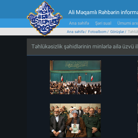
Ali Məqamlı Rəhbərin inform
Ana səhifə
Şəri sual
Ümumi arx
Ana səhifə
Fotoalbom
Görüşlər
Təhlük
Təhlükəsizlik şəhidlərinin minlərlə ailə üzvü i