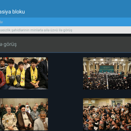
asiya bloku
iv
əsizlik şəhidlərinin minlərlə ailə üzvü ilə görüş
lə görüş