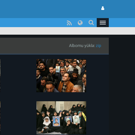
Albomu yüklə:
zip