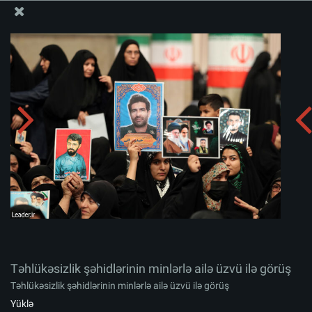
Ali Məqamlı Rəhbərin informasiya bloku
Təhlükəsizlik şəhidlərinin minlərlə ailə üzvü ilə görüş
Albomu yüklə:
zip
Təhlükəsizlik şəhidlərinin minlərlə ailə üzvü ilə görüş
Təhlükəsizlik şəhidlərinin minlərlə ailə üzvü ilə görüş
Yüklə