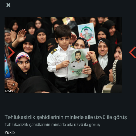
Ali Məqamlı Rəhbərin informasiya bloku
Təhlükəsizlik şəhidlərinin minlərlə ailə üzvü ilə görüş
Albomu yüklə:
zip
Təhlükəsizlik şəhidlərinin minlərlə ailə üzvü ilə görüş
Təhlükəsizlik şəhidlərinin minlərlə ailə üzvü ilə görüş
Yüklə