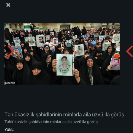
Ali Məqamlı Rəhbərin informasiya bloku
Təhlükəsizlik şəhidlərinin minlərlə ailə üzvü ilə görüş
Albomu yüklə:
zip
Təhlükəsizlik şəhidlərinin minlərlə ailə üzvü ilə görüş
Təhlükəsizlik şəhidlərinin minlərlə ailə üzvü ilə görüş
Yüklə