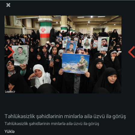
Ali Məqamlı Rəhbərin informasiya bloku
Təhlükəsizlik şəhidlərinin minlərlə ailə üzvü ilə görüş
Albomu yüklə:
zip
Təhlükəsizlik şəhidlərinin minlərlə ailə üzvü ilə görüş
Təhlükəsizlik şəhidlərinin minlərlə ailə üzvü ilə görüş
Yüklə