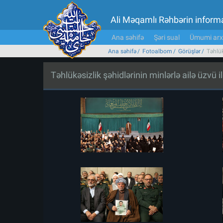
Ali Məqamlı Rəhbərin inform
Ana səhifə
Şəri sual
Ümumi arx
Ana səhifə
Fotoalbom
Görüşlər
Təhlük
Təhlükəsizlik şəhidlərinin minlərlə ailə üzvü i