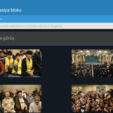
asiya bloku
iv
əsizlik şəhidlərinin minlərlə ailə üzvü ilə görüş
lə görüş