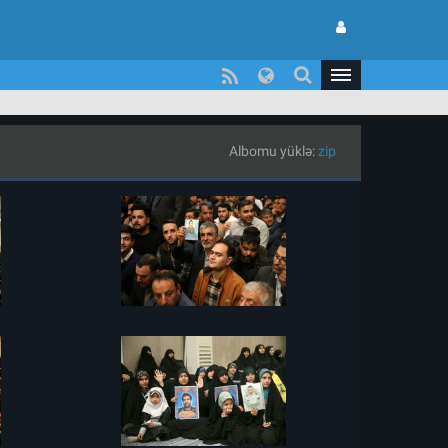
Albomu yüklə:
zip