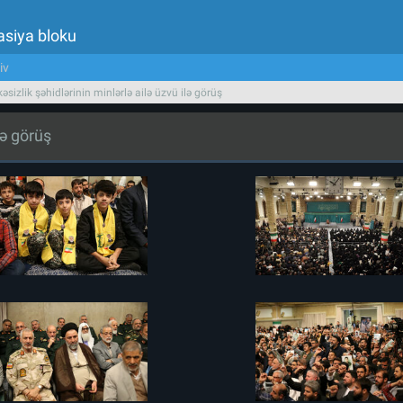
asiya bloku
iv
əsizlik şəhidlərinin minlərlə ailə üzvü ilə görüş
lə görüş