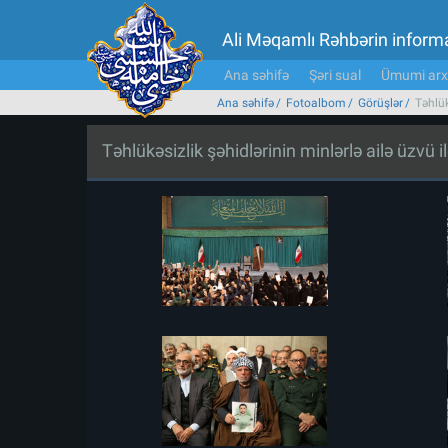
Ali Məqamlı Rəhbərin inform
Ana səhifə
Şəri sual
Ümumi arx
Ana səhifə
Fotoalbom
Görüşlər
Təhlük
Təhlükəsizlik şəhidlərinin minlərlə ailə üzvü i