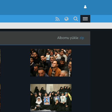
Albomu yüklə:
zip