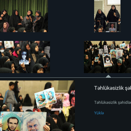
Təhlükəsizlik şəh
Təhlükəsizlik şəhidlər
Yüklə