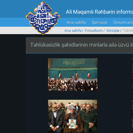
Ali Məqamlı Rəhbərin inform
Ana səhifə
Şəri sual
Ümumi arx
Ana səhifə
Fotoalbom
Görüşlər
Təhlük
Təhlükəsizlik şəhidlərinin minlərlə ailə üzvü i