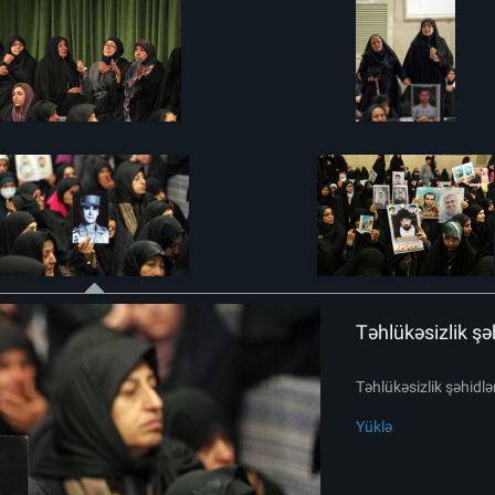
Təhlükəsizlik şəh
Təhlükəsizlik şəhidlər
Yüklə