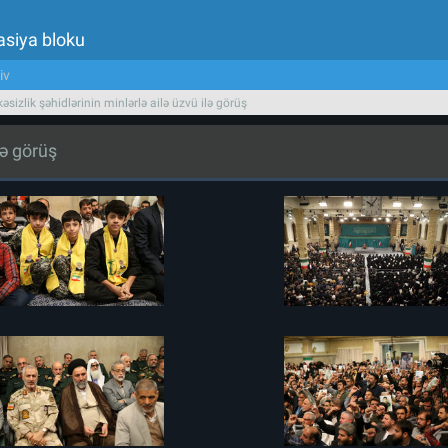
asiya bloku
iv
əsizlik şəhidlərinin minlərlə ailə üzvü ilə görüş
lə görüş