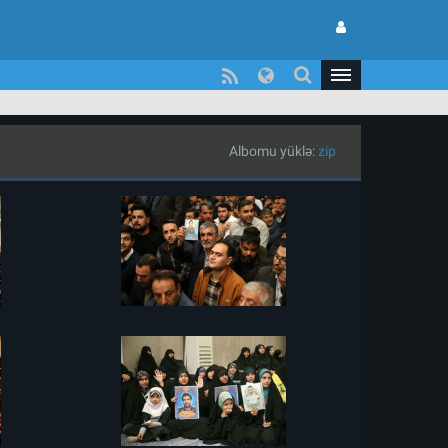
Albomu yüklə:
zip