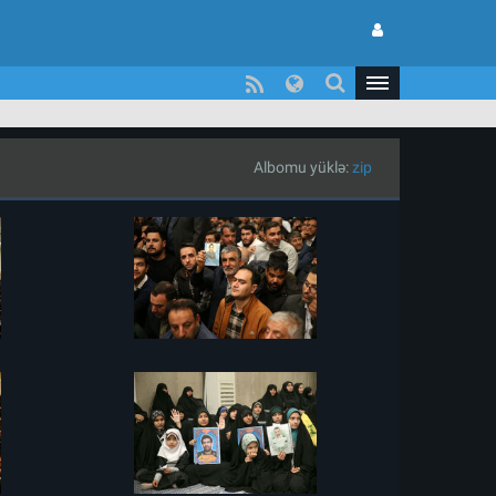
Albomu yüklə:
zip