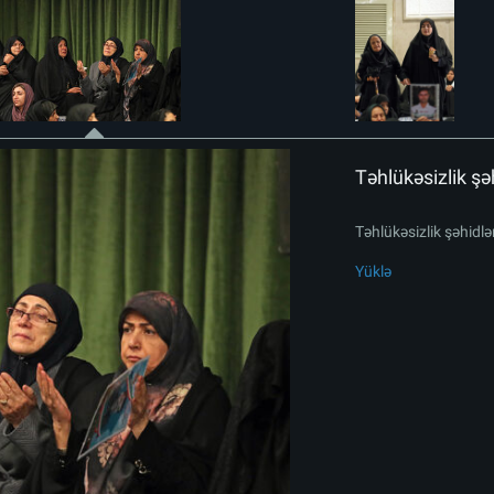
Təhlükəsizlik şəh
Təhlükəsizlik şəhidlər
Yüklə