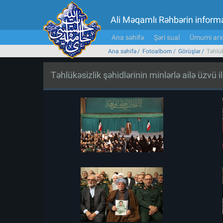
Ali Məqamlı Rəhbərin inform
Ana səhifə
Şəri sual
Ümumi arx
Ana səhifə
Fotoalbom
Görüşlər
Təhlük
Təhlükəsizlik şəhidlərinin minlərlə ailə üzvü i