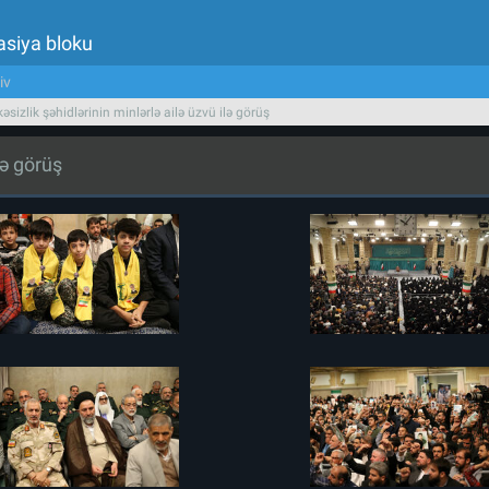
asiya bloku
iv
əsizlik şəhidlərinin minlərlə ailə üzvü ilə görüş
lə görüş