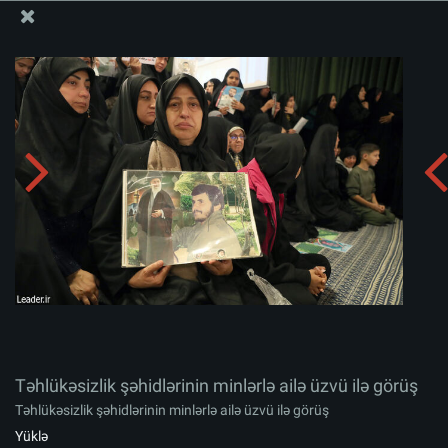
Ali Məqamlı Rəhbərin informasiya bloku
Təhlükəsizlik şəhidlərinin minlərlə ailə üzvü ilə görüş
Albomu yüklə:
zip
Təhlükəsizlik şəhidlərinin minlərlə ailə üzvü ilə görüş
Təhlükəsizlik şəhidlərinin minlərlə ailə üzvü ilə görüş
Yüklə