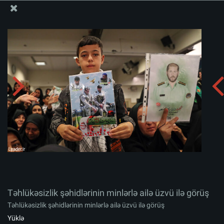
Ali Məqamlı Rəhbərin informasiya bloku
Təhlükəsizlik şəhidlərinin minlərlə ailə üzvü ilə görüş
Albomu yüklə:
zip
Təhlükəsizlik şəhidlərinin minlərlə ailə üzvü ilə görüş
Təhlükəsizlik şəhidlərinin minlərlə ailə üzvü ilə görüş
Yüklə