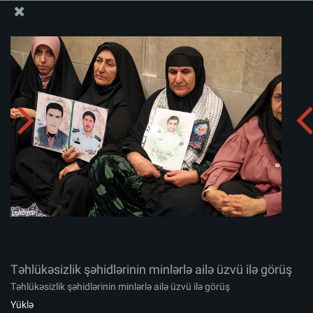
Ali Məqamlı Rəhbərin informasiya bloku
Təhlükəsizlik şəhidlərinin minlərlə ailə üzvü ilə görüş
Albomu yüklə:
zip
Təhlükəsizlik şəhidlərinin minlərlə ailə üzvü ilə görüş
Təhlükəsizlik şəhidlərinin minlərlə ailə üzvü ilə görüş
Yüklə