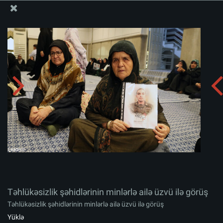
Ali Məqamlı Rəhbərin informasiya bloku
Təhlükəsizlik şəhidlərinin minlərlə ailə üzvü ilə görüş
Albomu yüklə:
zip
Təhlükəsizlik şəhidlərinin minlərlə ailə üzvü ilə görüş
Təhlükəsizlik şəhidlərinin minlərlə ailə üzvü ilə görüş
Yüklə