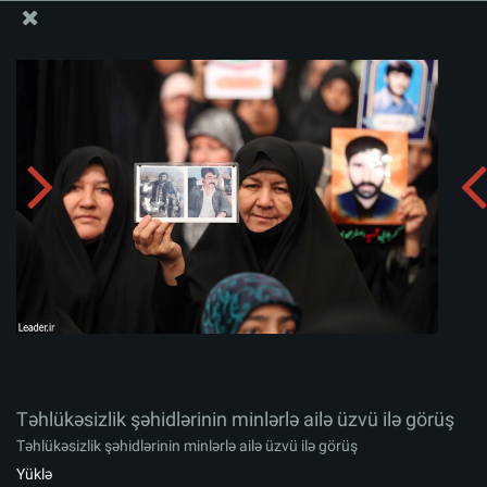
Ali Məqamlı Rəhbərin informasiya bloku
Təhlükəsizlik şəhidlərinin minlərlə ailə üzvü ilə görüş
Albomu yüklə:
zip
Təhlükəsizlik şəhidlərinin minlərlə ailə üzvü ilə görüş
Təhlükəsizlik şəhidlərinin minlərlə ailə üzvü ilə görüş
Yüklə