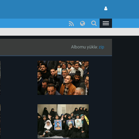
Albomu yüklə:
zip