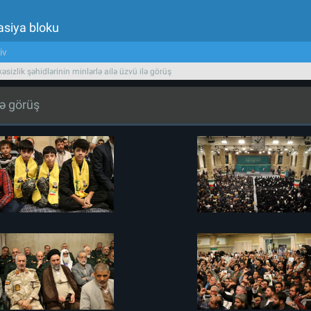
asiya bloku
iv
əsizlik şəhidlərinin minlərlə ailə üzvü ilə görüş
lə görüş