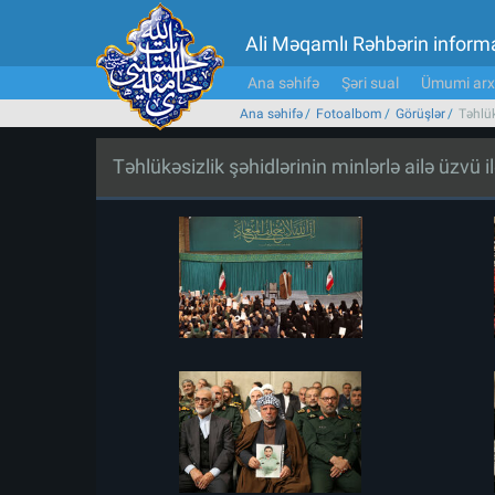
Ali Məqamlı Rəhbərin inform
Ana səhifə
Şəri sual
Ümumi arx
Ana səhifə
Fotoalbom
Görüşlər
Təhlük
Təhlükəsizlik şəhidlərinin minlərlə ailə üzvü i