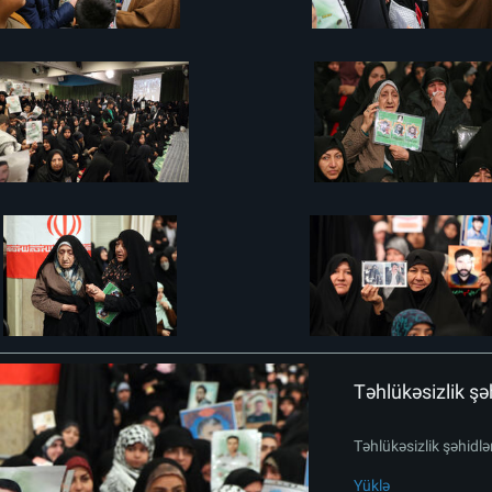
Təhlükəsizlik şəh
Təhlükəsizlik şəhidlər
Yüklə