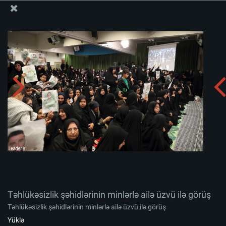
Ali Məqamlı Rəhbərin informasiya bloku
Təhlükəsizlik şəhidlərinin minlərlə ailə üzvü ilə görüş
Albomu yüklə:
zip
Təhlükəsizlik şəhidlərinin minlərlə ailə üzvü ilə görüş
Təhlükəsizlik şəhidlərinin minlərlə ailə üzvü ilə görüş
Yüklə