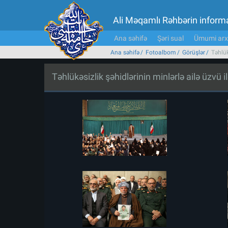
Ali Məqamlı Rəhbərin inform
Ana səhifə
Şəri sual
Ümumi arx
Ana səhifə
Fotoalbom
Görüşlər
Təhlük
Təhlükəsizlik şəhidlərinin minlərlə ailə üzvü i