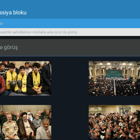
asiya bloku
iv
əsizlik şəhidlərinin minlərlə ailə üzvü ilə görüş
lə görüş