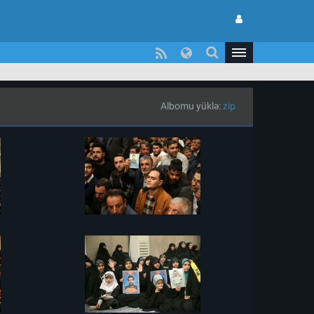
Albomu yüklə:
zip