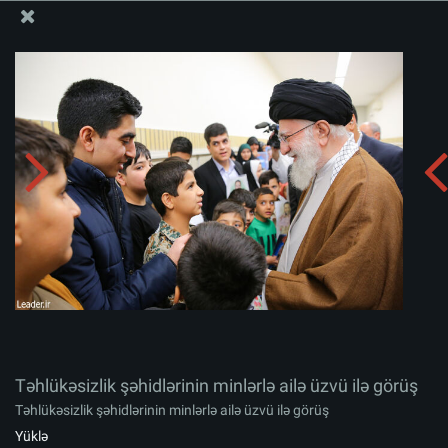
Ali Məqamlı Rəhbərin informasiya bloku
Təhlükəsizlik şəhidlərinin minlərlə ailə üzvü ilə görüş
Albomu yüklə:
zip
Təhlükəsizlik şəhidlərinin minlərlə ailə üzvü ilə görüş
Təhlükəsizlik şəhidlərinin minlərlə ailə üzvü ilə görüş
Yüklə