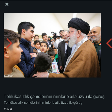
Ali Məqamlı Rəhbərin informasiya bloku
Təhlükəsizlik şəhidlərinin minlərlə ailə üzvü ilə görüş
Albomu yüklə:
zip
Təhlükəsizlik şəhidlərinin minlərlə ailə üzvü ilə görüş
Təhlükəsizlik şəhidlərinin minlərlə ailə üzvü ilə görüş
Yüklə