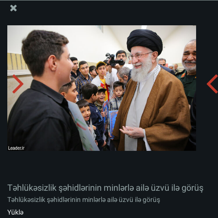
Ali Məqamlı Rəhbərin informasiya bloku
Təhlükəsizlik şəhidlərinin minlərlə ailə üzvü ilə görüş
Albomu yüklə:
zip
Təhlükəsizlik şəhidlərinin minlərlə ailə üzvü ilə görüş
Təhlükəsizlik şəhidlərinin minlərlə ailə üzvü ilə görüş
Yüklə