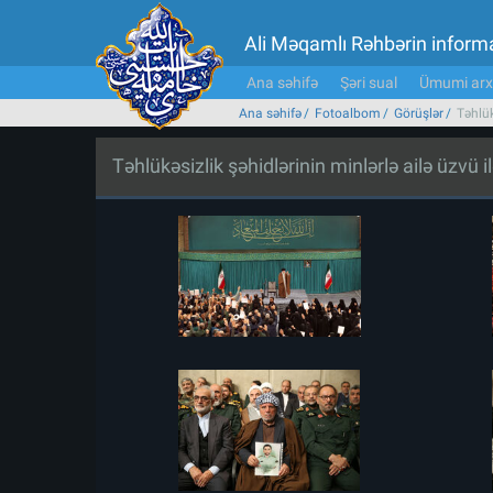
Ali Məqamlı Rəhbərin inform
Ana səhifə
Şəri sual
Ümumi arx
Ana səhifə
Fotoalbom
Görüşlər
Təhlük
Təhlükəsizlik şəhidlərinin minlərlə ailə üzvü i