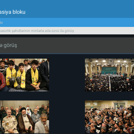
asiya bloku
iv
əsizlik şəhidlərinin minlərlə ailə üzvü ilə görüş
lə görüş