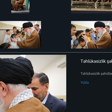
Təhlükəsizlik şəh
Təhlükəsizlik şəhidlər
Yüklə