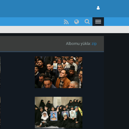
Albomu yüklə:
zip