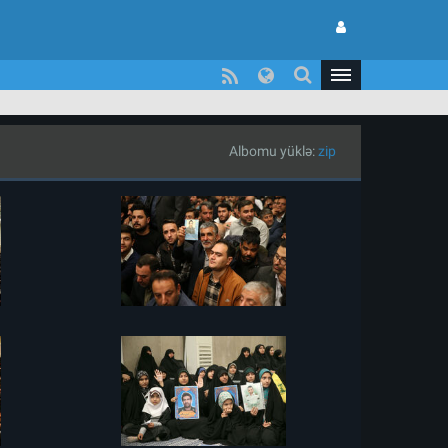
Albomu yüklə:
zip