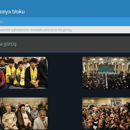
asiya bloku
iv
əsizlik şəhidlərinin minlərlə ailə üzvü ilə görüş
lə görüş