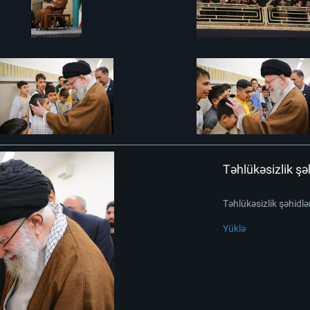
Təhlükəsizlik şəh
Təhlükəsizlik şəhidlər
Yüklə