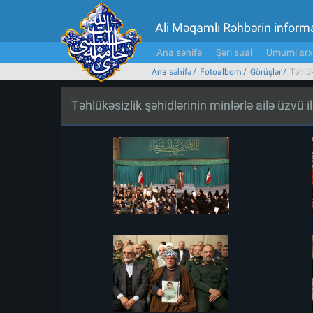
Ali Məqamlı Rəhbərin inform
Ana səhifə
Şəri sual
Ümumi arx
Ana səhifə
Fotoalbom
Görüşlər
Təhlük
Təhlükəsizlik şəhidlərinin minlərlə ailə üzvü i