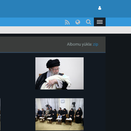
Albomu yüklə:
zip