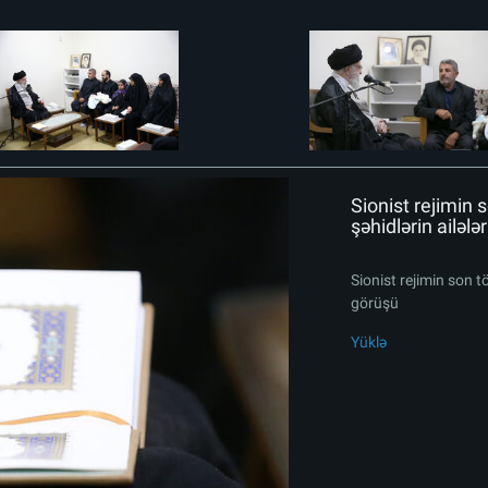
Sionist rejimin 
şəhidlərin ailələ
Sionist rejimin son t
görüşü
Yüklə