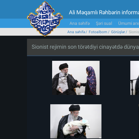
Ali Məqamlı Rəhbərin inform
Ana səhifə
Şəri sual
Ümumi arx
Ana səhifə
Fotoalbom
Görüşlər
Sionis
Sionist rejimin son törətdiyi cinayətdə dünya