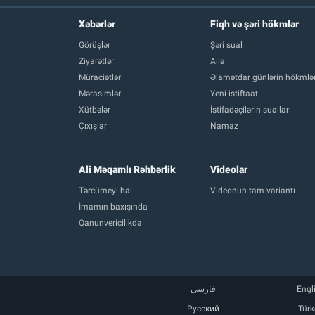
Xəbərlər
Fiqh və şəri hökmlər
Görüşlər
Şəri sual
Ziyarətlər
Ailə
Müraciətlər
Əlamətdar günlərin hökmlər
Mərasimlər
Yeni istiftaat
Xütbələr
İstifadəçilərin sualları
Çıxışlar
Namaz
Ali Məqamlı Rəhbərlik
Videolar
Tərcümeyi-hal
Videonun tam variantı
İmamın baxışında
Qanunvericilikdə
فارسی
Engl
Русский
Türk