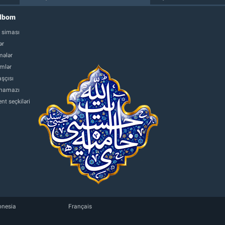
albom
 siması
ər
ələr
mlər
şçısı
namazı
nt seçkiləri
onesia
Français