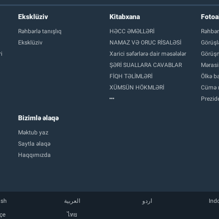
Eksklüziv
Kitabxana
Foto
Rəhbərlə tanışlıq
HƏCC ƏMƏLLƏRİ
Rəhbər
Eksklüziv
NAMAZ VƏ ORUC RİSALƏSİ
Görüşl
i
Xarici səfərlərə dair məsələlər
Görüşm
ŞƏRİ SUALLARA CAVABLAR
Mərasi
FİQH TƏLİMLƏRİ
Ölkə ba
XÜMSÜN HÖKMLƏRİ
Cümə 
Prezide
Bizimlə əlaqə
Məktub yaz
Saytla əlaqə
Haqqımızda
ish
العربية
اردو
Ind
çe
ไทย