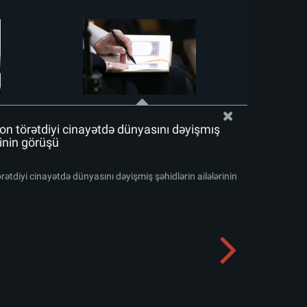
son törətdiyi cinayətdə dünyasını dəyişmiş
rinin görüşü
örətdiyi cinayətdə dünyasını dəyişmiş şəhidlərin ailələrinin