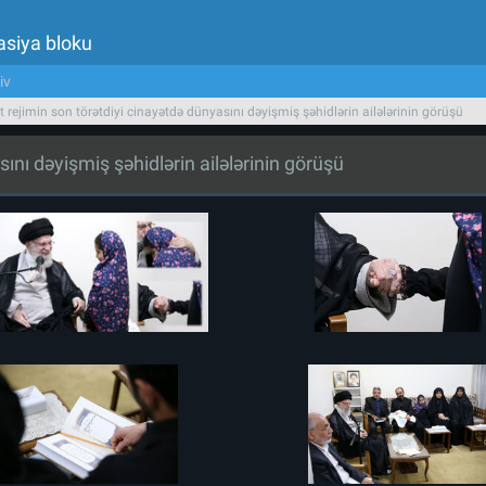
asiya bloku
iv
t rejimin son törətdiyi cinayətdə dünyasını dəyişmiş şəhidlərin ailələrinin görüşü
sını dəyişmiş şəhidlərin ailələrinin görüşü