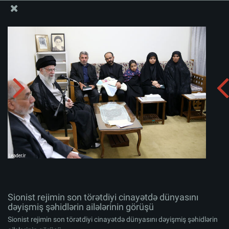
Ali Məqamlı Rəhbərin informasiya bloku
Sionist rejimin son törətdiyi cinayətdə dünyasını
dəyişmiş şəhidlərin ailələrinin görüşü
Albomu yüklə:
zip
Sionist rejimin son törətdiyi cinayətdə dünyasını
dəyişmiş şəhidlərin ailələrinin görüşü
Sionist rejimin son törətdiyi cinayətdə dünyasını dəyişmiş şəhidlərin