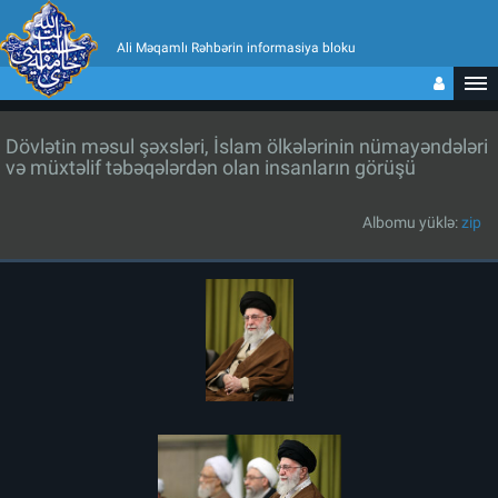
Ali Məqamlı Rəhbərin informasiya bloku
Dövlətin məsul şəxsləri, İslam ölkələrinin nümayəndələri
və müxtəlif təbəqələrdən olan insanların görüşü
Albomu yüklə:
zip