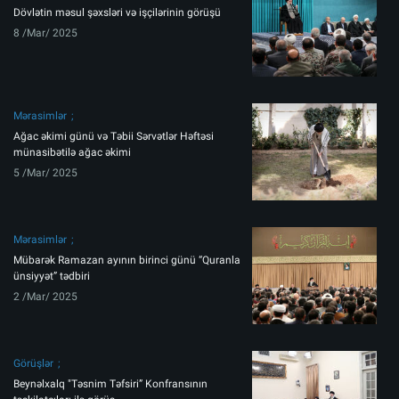
Dövlətin məsul şəxsləri və işçilərinin görüşü
8 /Mar/ 2025
Mərasimlər
Ağac əkimi günü və Təbii Sərvətlər Həftəsi
münasibətilə ağac əkimi
5 /Mar/ 2025
Mərasimlər
Mübarək Ramazan ayının birinci günü “Quranla
ünsiyyət” tədbiri
2 /Mar/ 2025
Görüşlər
Beynəlxalq "Təsnim Təfsiri” Konfransının