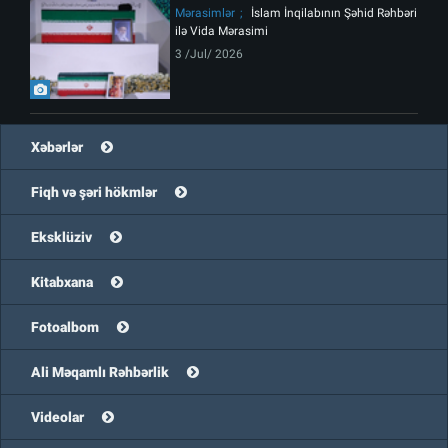
Mərasimlər
İslam İnqilabının Şəhid Rəhbəri
ilə Vida Mərasimi
3 /Jul/ 2026
Xəbərlər
Fiqh və şəri hökmlər
Eksklüziv
Kitabxana
Fotoalbom
Ali Məqamlı Rəhbərlik
Videolar