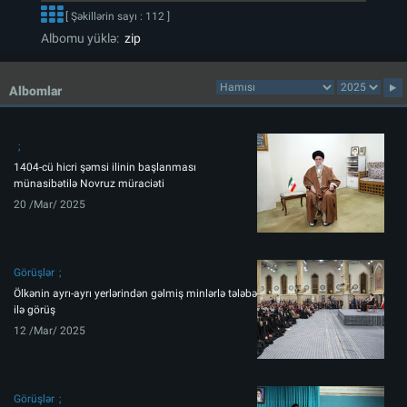
[ Şəkillərin sayı : 112 ]
Albomu yüklə:
zip
Albomlar
1404-cü hicri şəmsi ilinin başlanması
münasibətilə Novruz müraciəti
20 /Mar/ 2025
Görüşlər
Ölkənin ayrı-ayrı yerlərindən gəlmiş minlərlə tələbə
ilə görüş
12 /Mar/ 2025
Görüşlər