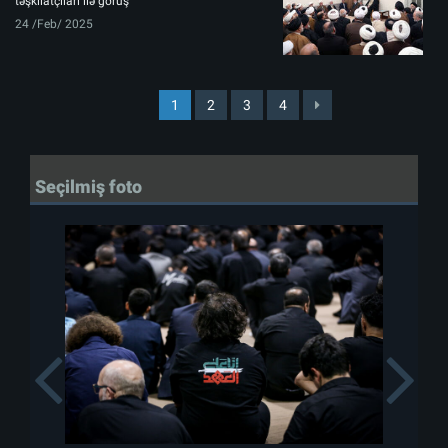
təşkilatçıları ilə görüş
24 /Feb/ 2025
1
2
3
4
Seçilmiş foto
Previous