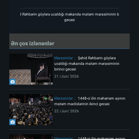
Şəhid Rəhbərin göylərə ucaldığı məkanda matəm mərasiminin birinci
Şəhi
gecəsi
Ən çox izlənənlər
Mərasimlər
Şəhid Rəhbərin göylərə
ucaldığı məkanda matəm mərasiminin
birinci gecəsi
21 /Jun/ 2026
Mərasimlər
1448-ci ilin məhərrəm ayının
matəm məclislərinin ikinci gecəsi
22 /Jun/ 2026
Mərasimlər
1448-ci ilin məhərrəm ayının