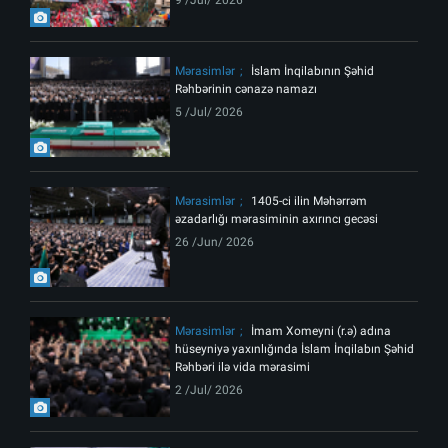
Mərasimlər
İslam İnqilabının Şəhid
Rəhbərinin cənazə namazı
5 /Jul/ 2026
Mərasimlər
1405-ci ilin Məhərrəm
əzadarlığı mərasiminin axırıncı gecəsi
26 /Jun/ 2026
Mərasimlər
İmam Xomeyni (r.ə) adına
hüseyniyə yaxınlığında İslam İnqilabın Şəhid
Rəhbəri ilə vida mərasimi
2 /Jul/ 2026