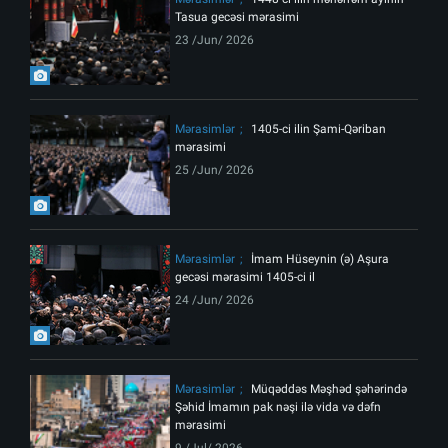
Tasua gecəsi mərasimi
23 /Jun/ 2026
Mərasimlər
1405-ci ilin Şami-Qəriban
mərasimi
25 /Jun/ 2026
Mərasimlər
İmam Hüseynin (ə) Aşura
gecəsi mərasimi 1405-ci il
24 /Jun/ 2026
Mərasimlər
Müqəddəs Məşhəd şəhərində
Şəhid İmamın pak nəşi ilə vida və dəfn
mərasimi
9 /Jul/ 2026