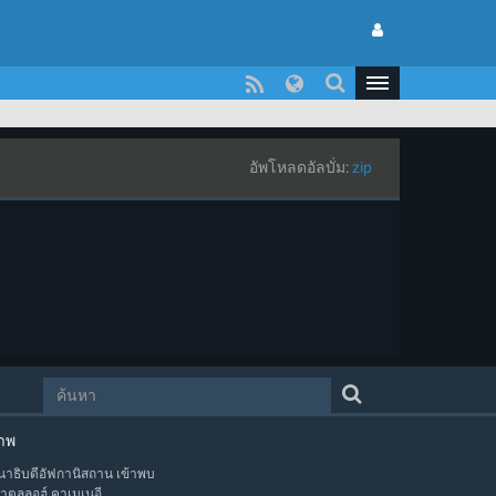
อัพโหลดอัลบั่ม:
zip
าพ
าธิบดีอัฟกานิสถาน เข้าพบ
าตุลลอฮ์ คาเมเนอี