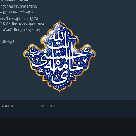
นำสูงสุดการปฏิวัติอิสลาม
นคุฏบะฮ์นมาซวันศุกร์
าวันนี้ ท่านผู้นำการปฏิวัติ
 ได้เข้าเยี่ยมคารวะสุสานของ
มามโคมัยนี(รฎ)และสุสานชุฮา
นอีดฟิฏร์
aycanca
Indonesia