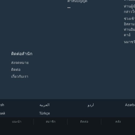
ศาสนบัญญัติ
ท่านผู้
กล่าวใ
ช่วงเช้
อิสลาม
ท่านอิ
ดาอ์
นมาซวั
ติดต่อสำนัก
ส่งจดหมาย
ติดต่อ
เกี่ยวกับเรา
ish
العربية
اردو
Azərb
кий
Türkçe
แนะนำ
สมาชิก
ติดต่อ
คลัง