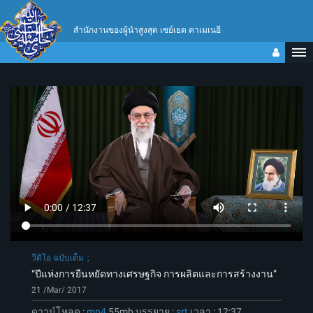
สำนักงานของผู้นำสูงสุด เซย์เยด คาเมเนอี
วีดิโอ ฉบับเต็ม
“ปีแห่งการยืนหยัดทางเศรษฐกิจ การผลิตและการสร้างงาน”
21 /Mar/ 2017
ดาวน์โหลด
:
mp4
55mb
บรรยาย
:
srt
เวลา
:
12:37